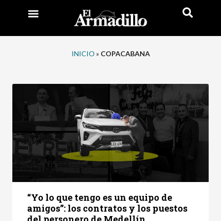
INICIO
»
COPACABANA
“Yo lo que tengo es un equipo de
amigos”: los contratos y los puestos
del personero de Medellín