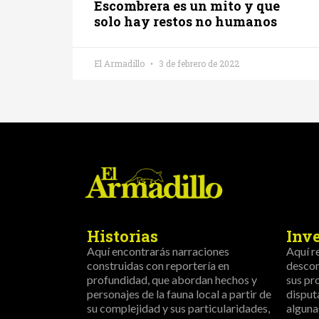
Escombrera es un mito y que
solo hay restos no humanos
El Armadillo
3 de febrero de 2022
Historias
Inv
Aquí encontrarás narraciones
Aquí r
construidas con reportería en
descon
profundidad, que abordan hechos y
sus pr
personajes de la fauna local a partir de
disput
su complejidad y sus particularidades,
alguna