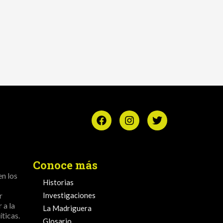
Conoce más
en los
Historias
r
Investigaciones
 a la
La Madriguera
ticas.
Glosario