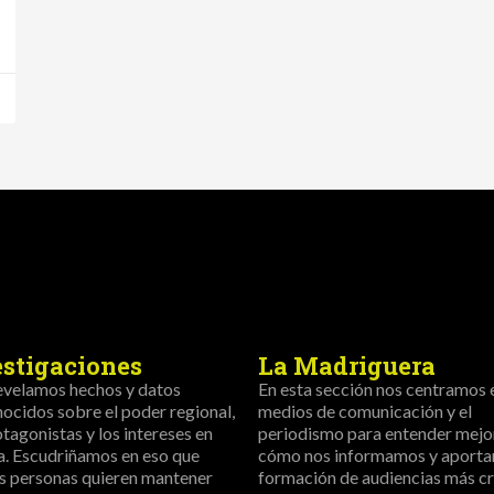
estigaciones
La Madriguera
evelamos hechos y datos
En esta sección nos centramos 
ocidos sobre el poder regional,
medios de comunicación y el
otagonistas y los intereses en
periodismo para entender mejo
a. Escudriñamos en eso que
cómo nos informamos y aportar
s personas quieren mantener
formación de audiencias más crí