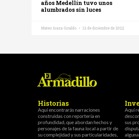
años Medellín tuvo unos
alumbrados sin luces
Mateo Isaza Giraldo
12 de diciembre de 2022
Historias
Inv
Aquí encontrarás narraciones
Aquí r
construidas con reportería en
descon
profundidad, que abordan hechos y
sus pr
personajes de la fauna local a partir de
disput
su complejidad y sus particularidades,
alguna