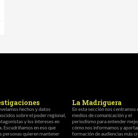
estigaciones
La Madriguera
evelamos hechos y datos
En esta sección nos centramos 
ocidos sobre el poder regional,
medios de comunicación y el
otagonistas y los intereses en
periodismo para entender mejo
a. Escudriñamos en eso que
cómo nos informamos y aportar
s personas quieren mantener
formación de audiencias más crí