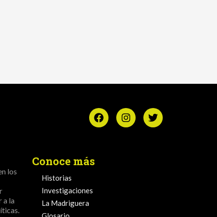
Conoce más
en los
Historias
r
Investigaciones
 a la
La Madriguera
ticas.
Glosario