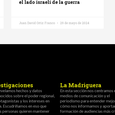
el lado israelí de la guerra
Juan David Ortiz Franco
29 de mayo de 2024
estigaciones
La Madriguera
evelamos hechos y datos
En esta sección nos centramos 
ocidos sobre el poder regional,
medios de comunicación y el
otagonistas y los intereses en
periodismo para entender mejo
a. Escudriñamos en eso que
cómo nos informamos y aportar
s personas quieren mantener
formación de audiencias más crí