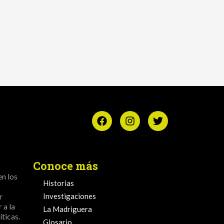
Conoce más
en los
Historias
r
Investigaciones
 a la
La Madriguera
ticas.
Glosario