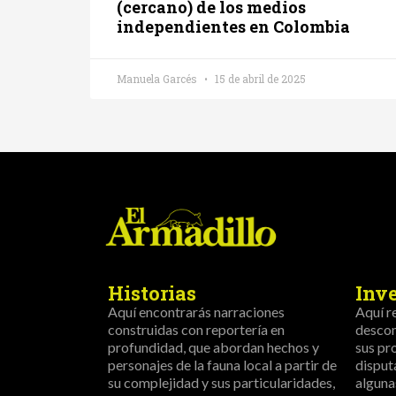
(cercano) de los medios
independientes en Colombia
Manuela Garcés
15 de abril de 2025
Historias
Inv
Aquí encontrarás narraciones
Aquí r
construidas con reportería en
descon
profundidad, que abordan hechos y
sus pr
personajes de la fauna local a partir de
disput
su complejidad y sus particularidades,
alguna