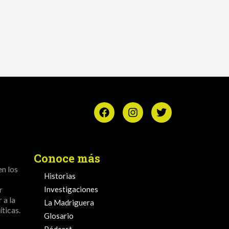
Conoce más
en los
Historias
r
Investigaciones
 a la
La Madriguera
ticas.
Glosario
Pódcast