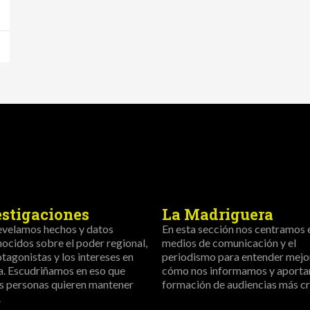
estigaciones
La Madriguera
evelamos hechos y datos
En esta sección nos centramos 
ocidos sobre el poder regional,
medios de comunicación y el
otagonistas y los intereses en
periodismo para entender mejo
a. Escudriñamos en eso que
cómo nos informamos y aportar
s personas quieren mantener
formación de audiencias más crí
.