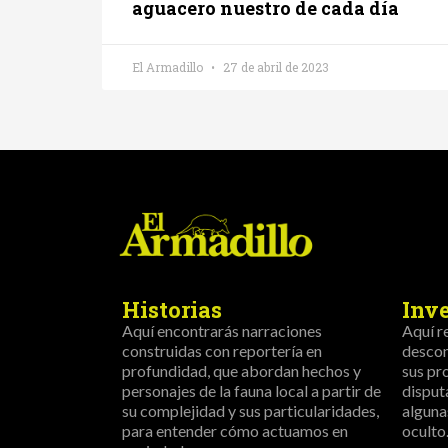
aguacero nuestro de cada día
El Armadillo
27 de abril de 2023
Historias
Inv
Aquí encontrarás narraciones
Aquí r
construidas con reportería en
descon
profundidad, que abordan hechos y
sus pr
personajes de la fauna local a partir de
disput
su complejidad y sus particularidades,
alguna
para entender cómo actuamos en
oculto