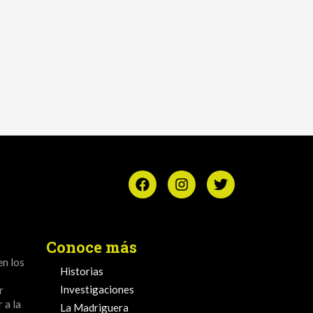
Conoce más
en los
Historias
r
Investigaciones
 a la
La Madriguera