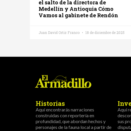
el salto de la directora de
Medellín y Antioquia Cómo
Vamos al gabinete de Rendón
Juan David Ortiz Franco
18 de diciembre de 2025
Historias
Inv
Aquí encontrarás narraciones
Aquí r
construidas con reportería en
descon
profundidad, que abordan hechos y
sus pr
personajes de la fauna local a partir de
disput