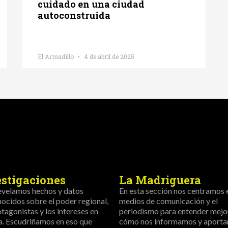
cuidado en una ciudad
autoconstruida
El Armadillo
4 de abril de 2025
estigaciones
La Madriguera
evelamos hechos y datos
En esta sección nos centramos 
ocidos sobre el poder regional,
medios de comunicación y el
otagonistas y los intereses en
periodismo para entender mejo
a. Escudriñamos en eso que
cómo nos informamos y aportar