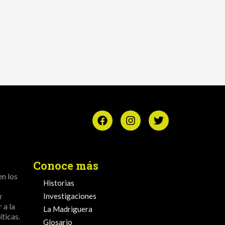
Conoce más
en los
Historias
r
Investigaciones
 a la
La Madriguera
ticas.
Glosario