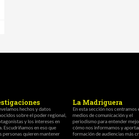
estigaciones
La Madriguera
evelamos hechos y datos
En esta sección nos centramos 
ocidos sobre el poder regional,
medios de comunicación y el
otagonistas y los intereses en
periodismo para entender mejo
a. Escudriñamos en eso que
cómo nos informamos y aportar
s personas quieren mantener
formación de audiencias más crí