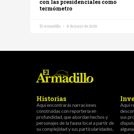
con las presidenciales como
termómetro
El Armadillo
8 de junio de 2026
Historias
Inv
Aquí encontrarás narraciones
Aquí r
construidas con reportería en
descon
profundidad, que abordan hechos y
sus pr
personajes de la fauna local a partir de
disput
su complejidad y sus particularidades,
alguna