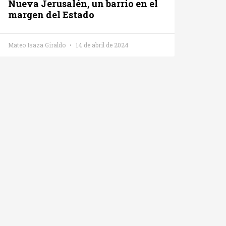
Nueva Jerusalén, un barrio en el
margen del Estado
Mateo Isaza Giraldo
14 de abril de 2024