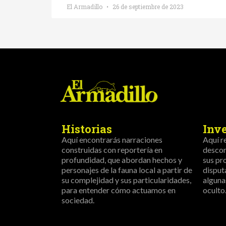
El Armadillo
26 de septiembre de 2023
Historias
Inv
Aquí encontrarás narraciones
Aquí r
construidas con reportería en
descon
profundidad, que abordan hechos y
sus pr
personajes de la fauna local a partir de
disput
su complejidad y sus particularidades,
alguna
para entender cómo actuamos en
oculto
sociedad.