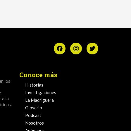
Conoce más
en los
Historias
r
Investigaciones
 a la
La Madriguera
ticas.
Glosario
Pódcast
Nosotros
Apóyanos