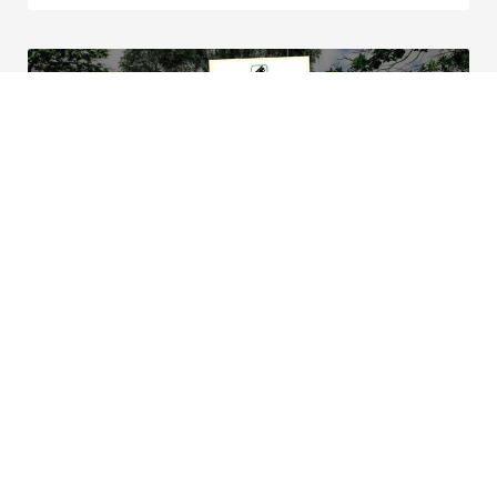
La publicación viral con
información engañosa sobre la plata
del Metro de la 80
Juan David Ortiz Franco
19 de febrero de 2025