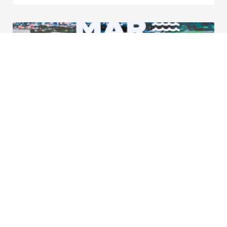
¿Lo único que le falta a Medellín? El
mar de ‘Fico’ y la disputa por las
prioridades
Juan David Ortiz Franco
24 de agosto de 2025