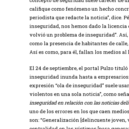
concepto de seguridad suele carecer de 
califique como fenómeno un hecho concre
periodista que redacte la noticia”, dice.
inseguridad, nos hemos dado la licencia
volvió un problema de inseguridad”. Así,
como la presencia de habitantes de calle,
Así es como, para él, fallan los medios al
El 24 de septiembre, el portal Pulzo titul
inseguridad inunda hasta a empresarios:
expresión “ola de inseguridad” suele usa
violentos en una sola noticia”, como señ
inseguridad en relación con las noticias deli
uno de los errores en los que caen medio
son: “Generalización [delincuente joven,
centralidad en las víctimas [para generar