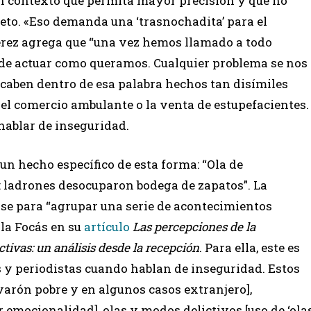
un contexto que permita mayor precisión y que no
to. «Eso demanda una ‘trasnochadita’ para el
 Pérez agrega que “una vez hemos llamado a todo
 de actuar como queramos. Cualquier problema se nos
 caben dentro de esa palabra hechos tan disímiles
 el comercio ambulante o la venta de estupefacientes.
 hablar de inseguridad.
ó un hecho específico de esta forma: “Ola de
 ladrones desocuparon bodega de zapatos”. La
rse para “agrupar una serie de acontecimientos
ala Focás en su
artículo
Las percepciones de la
ctivas: un análisis desde la recepción
. Para ella, este es
s y periodistas cuando hablan de inseguridad. Estos
 varón pobre y en algunos casos extranjero],
 emocionalidad], olas y modos delictivos [uso de ‘ola