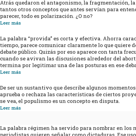
Atrás quedaron el antagonismo, la fragmentación, la 
tantos otros conceptos que antes servían para entende
parecer, todo es polarización. ¿O no?
Leer más
La palabra “provida” es corta y efectiva. Ahorra carac
tiempo, parece comunicar claramente lo que quiere de
debate público. Quizás por eso aparece con tanta fre
cuando se avivan las discusiones alrededor del abort
termina por legitimar una de las posturas en ese deb
Leer más
De ser un sustantivo que describe algunos momentos h
aprueba o rechaza las características de ciertos proy
se vea, el populismo es un concepto en disputa.
Leer más
La palabra régimen ha servido para nombrar en los m
periodistas quieren señalar como dictaduras. Ese uso