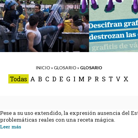
INICIO
»
GLOSARIO
»
GLOSARIO
Todas
A
B
C
D
E
G
I
M
P
R
S
T
V
X
Pese a su uso extendido, la expresión ausencia del E
problemáticas reales con una receta mágica.
Leer más