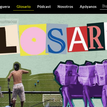
iguera
Glosario
Pódcast
Nosotros
Apóyanos