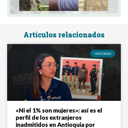
8 de
Artículos relacionados
HISTORIAS
«Ni el 1% son mujeres»: así es el
perfil de los extranjeros
inadmitidos en Antioquia por