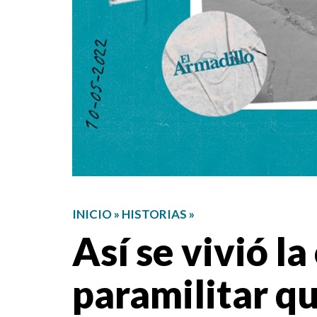
INICIO
»
HISTORIAS
»
Así se vivió l
paramilitar qu