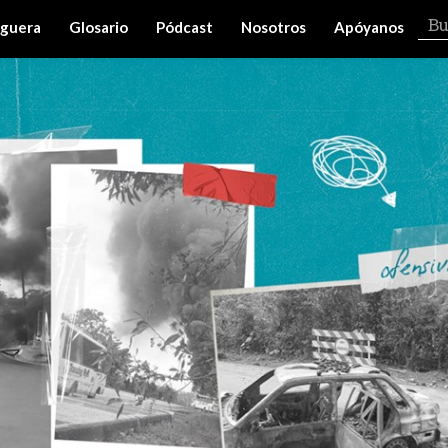
iguera
Glosario
Pódcast
Nosotros
Apóyanos